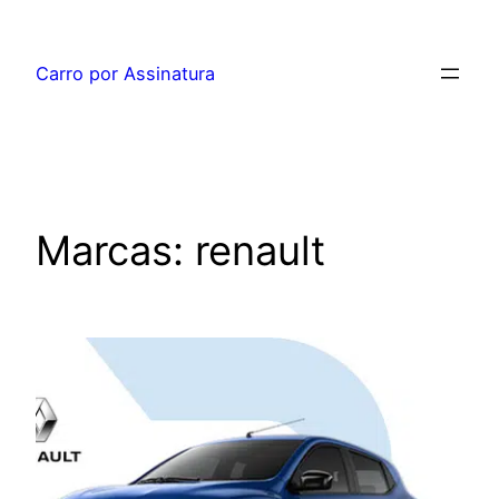
Pular
para
Carro por Assinatura
o
conteúdo
Marcas:
renault