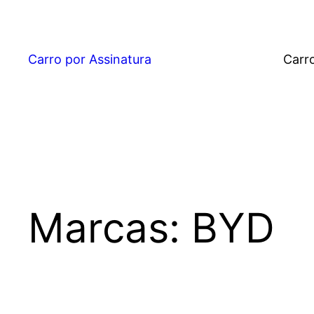
Pular
para
o
Carro por Assinatura
Carr
conteúdo
Marcas:
BYD