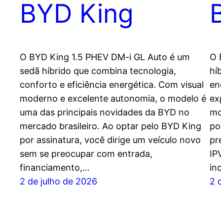
BYD King
O BYD King 1.5 PHEV DM-i GL Auto é um
O 
sedã híbrido que combina tecnologia,
hí
conforto e eficiência energética. Com visual
en
moderno e excelente autonomia, o modelo é
ex
uma das principais novidades da BYD no
mo
mercado brasileiro. Ao optar pelo BYD King
po
por assinatura, você dirige um veículo novo
pr
sem se preocupar com entrada,
IP
financiamento,…
in
2 de julho de 2026
2 