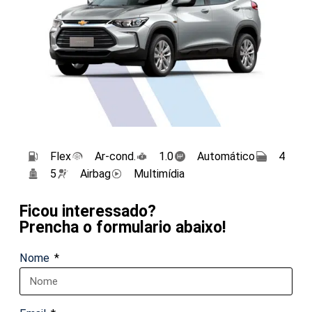
Flex
Ar-cond.
1.0
Automático
4
5
Airbag
Multimídia
Ficou interessado?
Prencha o formulario abaixo!
Nome