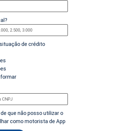
al?
ituação de crédito
ões
ões
informar
 de que não posso utilizar o
alhar como motorista de App