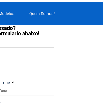
Modelos
Quem Somos?
essado?
rmulario abaixo!
lefone
o