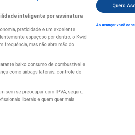
Quero Ass
lidade inteligente por assinatura
Ao avançar você con
conomia, praticidade e um excelente
ndentemente espaçoso por dentro, o Kwid
om frequência, mas não abre mão do
 garante baixo consumo de combustível e
nça como airbags laterais, controle de
0km sem se preocupar com IPVA, seguro,
issionais liberais e quem quer mais