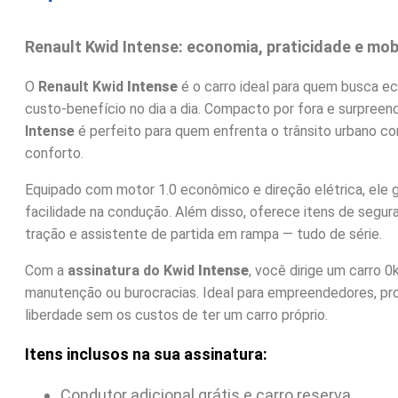
Renault Kwid Intense: economia, praticidade e mobi
O
Renault Kwid
Intense
é o carro ideal para quem busca e
custo-benefício no dia a dia. Compacto por fora e surpree
Intense
é perfeito para quem enfrenta o trânsito urbano c
conforto.
Equipado com motor 1.0 econômico e direção elétrica, ele
facilidade na condução. Além disso, oferece itens de segura
tração e assistente de partida em rampa — tudo de série.
Com a
assinatura do Kwid
Intense
, você dirige um carro 
manutenção ou burocracias. Ideal para empreendedores, prof
liberdade sem os custos de ter um carro próprio.
Itens inclusos na sua assinatura:
Condutor adicional grátis e carro reserva