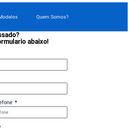
Modelos
Quem Somos?
essado?
rmulario abaixo!
lefone
o