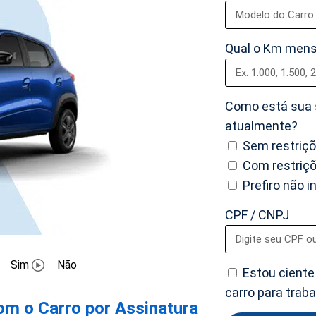
Qual o Km mens
Como está sua s
atualmente?
Sem restriç
Com restriç
Prefiro não 
CPF / CNPJ
Sim
Não
Estou ciente
carro para trab
om o Carro por Assinatura