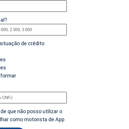
al?
ituação de crédito
ões
ões
informar
 de que não posso utilizar o
alhar como motorista de App