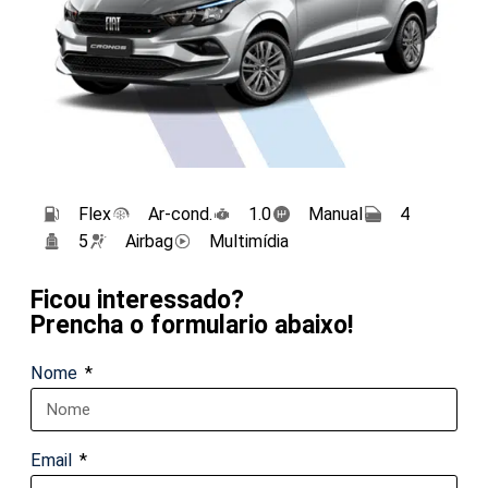
Flex
Ar-cond.
1.0
Manual
4
5
Airbag
Multimídia
Ficou interessado?
Prencha o formulario abaixo!
Nome
Email