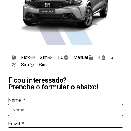
Flex
Sim
1.0
Manual
4
5
Sim
Sim
Ficou interessado?
Prencha o formulario abaixo!
Nome
Email