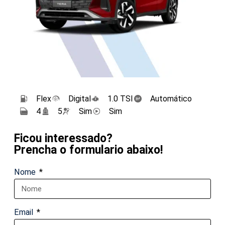
Flex
Digital
1.0 TSI
Automático
4
5
Sim
Sim
Ficou interessado?
Prencha o formulario abaixo!
Nome
Email