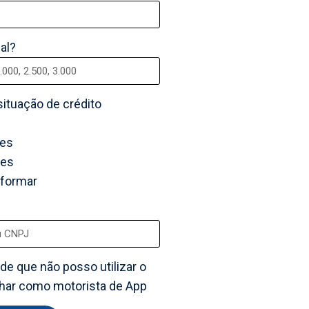
al?
ituação de crédito
ões
ões
nformar
de que não posso utilizar o
alhar como motorista de App