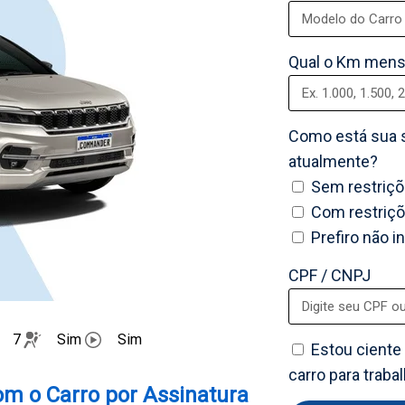
Qual o Km mens
Como está sua s
atualmente?
Sem restriç
Com restriç
Prefiro não i
CPF / CNPJ
7
Sim
Sim
Estou ciente 
carro para trab
om o Carro por Assinatura