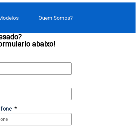
Modelos
Quem Somos?
essado?
ormulario abaixo!
efone
o