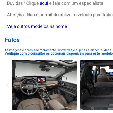
Duvidas? Clique
aqui
e fale com um especialista
Atenção :
Não é permitido utilizar o veículo para tra
Veja outros modelos na home
Fotos
As imagens e cores são meramente ilustrativas e sujeitas a disponibilidade.
Verifique com o consultor os opcionais disponíveis para este modelo